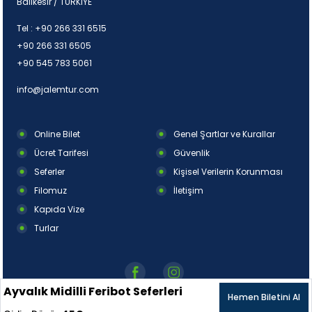
Balıkesir / TÜRKİYE
Tel :
+90 266 331 6515
+90 266 331 6505
+90 545 783 5061
info@jalemtur.com
Online Bilet
Genel Şartlar ve Kurallar
Ücret Tarifesi
Güvenlik
Seferler
Kişisel Verilerin Korunması
Filomuz
İletişim
Kapıda Vize
Turlar
Ayvalık Midilli Feribot Seferleri
Hemen Biletini Al