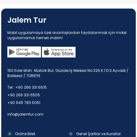
Jalem Tur
Mobil uygulamaya özel avantajlardan faydalanmak için mobil
uygulamamızı hemen indirin!
150 Evler Mah. Atatürk Bul. Güzide İş Merkezi No:326 K:1 D:3 Ayvalık /
Balıkesir / TÜRKİYE
Tel :
+90 266 331 6515
+90 266 331 6505
+90 545 783 5061
info@jalemtur.com
Online Bilet
Genel Şartlar ve Kurallar