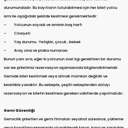
durumundadır. Bu kayıtların tutulabilmesi için her bilet yolcu
ismi ile aşağıdaki şekilde kesilmesi gerekmektedir:
– Yolcunun soyadı ve isminin baş harfi
– Cinsiyeti
– Yaş durumu : Yetişkin, çocuk , bebek
– Araç cinsi ve plaka numarası
Bunun yanı sıra, eğer ki yolcunun özel ilgi gerektiren bir durumu
var ise şirketimiz rezervasyon aşamasında bilgilendirilmelidir.
Gemide bilet kestirmek veya almak mümkün değildir ve
kesinlikle yasaktır. Bu sebeple, çeşitli sebeplerden dolayı
rezervasyon ve biletin kesilmesi gereken vakitlerde yapılmalıdır.
Gemi Güvenliği
Gemicilik şirketleri ve gemi firmaları seyahat süresince, yükleme
veya boşaltma esnasında oluşabilecek kayıp, kaza ve zarardan