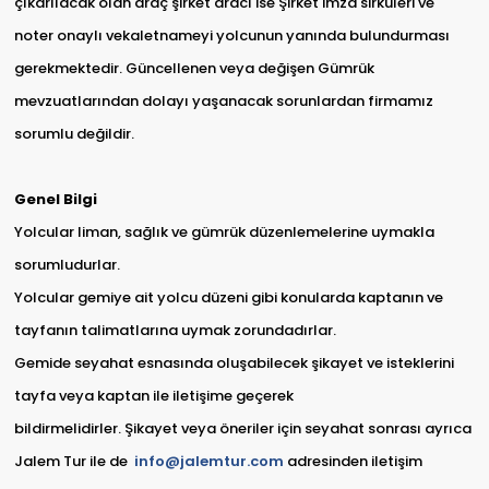
çıkarılacak olan araç şirket aracı ise Şirket imza sirküleri ve
noter onaylı vekaletnameyi yolcunun yanında bulundurması
gerekmektedir. Güncellenen veya değişen Gümrük
mevzuatlarından dolayı yaşanacak sorunlardan firmamız
sorumlu değildir.
Genel Bilgi
Yolcular liman, sağlık ve gümrük düzenlemelerine uymakla
sorumludurlar.
Yolcular gemiye ait yolcu düzeni gibi konularda kaptanın ve
tayfanın talimatlarına uymak zorundadırlar.
Gemide seyahat esnasında oluşabilecek şikayet ve isteklerini
tayfa veya kaptan ile iletişime geçerek
bildirmelidirler. Şikayet veya öneriler için seyahat sonrası ayrıca
Jalem Tur ile de
info@jalemtur.com
adresinden iletişim