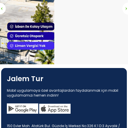
Mobil Uygulamadan Al, Bol Bol
Mil Puan Kazan
Jalem Tur
Mobil uygulamaya özel avantajlardan faydalanmak için mobil
uygulamamızı hemen indirin!
150 Evler Mah. Atatürk Bul. Güzide İş Merkezi No:326 K:1 D:3 Ayvalık /