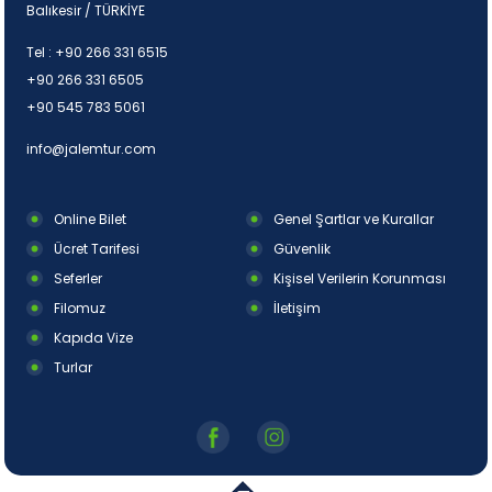
Balıkesir / TÜRKİYE
Tel :
+90 266 331 6515
+90 266 331 6505
+90 545 783 5061
info@jalemtur.com
Online Bilet
Genel Şartlar ve Kurallar
Ücret Tarifesi
Güvenlik
Seferler
Kişisel Verilerin Korunması
Filomuz
İletişim
Kapıda Vize
Turlar