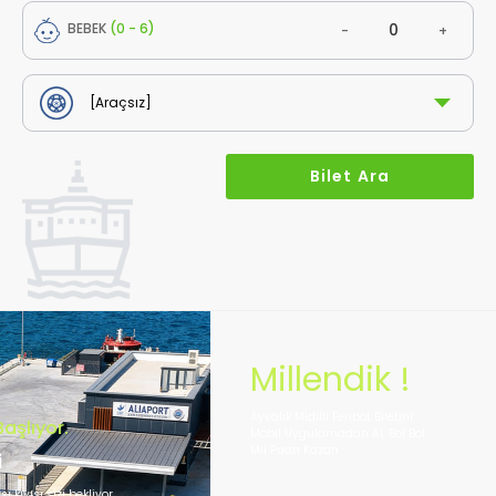
BEBEK
(0 - 6)
-
+
Millendik !
Ayvalık Midilli Feribot Biletini