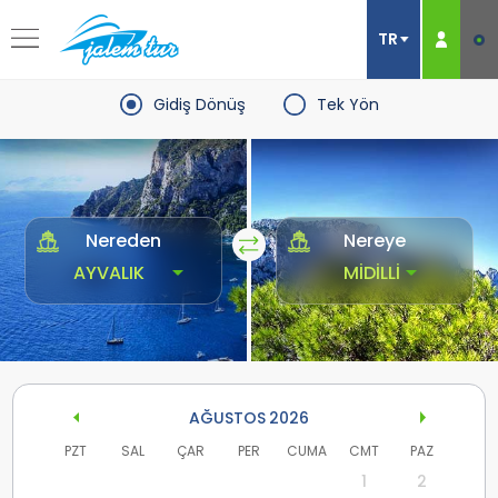
Gidiş Dönüş
Tek Yön
Nereden
Nereye
AĞUSTOS
2026
PZT
SAL
ÇAR
PER
CUMA
CMT
PAZ
1
2