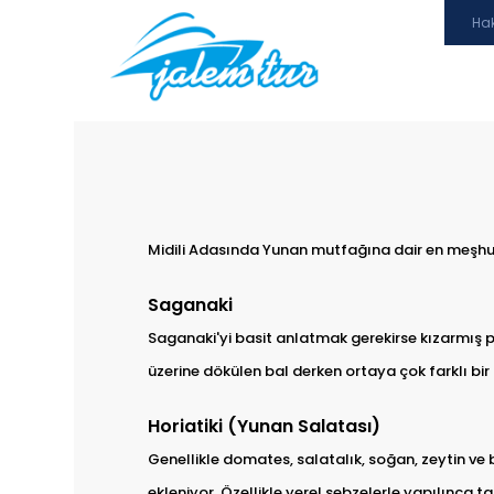
Ha
Midili Adasında Yunan mutfağına dair en meşhur
Saganaki
Saganaki'yi basit anlatmak gerekirse kızarmış pe
üzerine dökülen bal derken ortaya çok farklı bir l
Horiatiki (Yunan Salatası)
Genellikle domates, salatalık, soğan, zeytin ve 
ekleniyor. Özellikle yerel sebzelerle yapılınca 