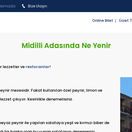
kkımızda
Bize Ulaşın
Online Bilet
Ücret T
Midilli Adasında Ne Yenir
 lezzetler ve
restoranlar
!
ynir mezesidir. Fakat kullanılan özel peynir, limon ve
ezzet çıkıyor. Kesinlikle denemelisiniz.
beyaz peynir ile yapılan salataya yeşil ve kırmızı biber de
tadı bir başka olan bu yunan salatasını denemenizi