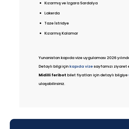
Kızarmış ve Izgara Sardalya
Lakerda
Taze İstridye
Kızarmış Kalamar
Yunanistan kapıda vize uygulaması 2026 yılında 
Detaylı bilgi için
kapıda vize
sayfamızı ziyaret e
Midilli feribot
bilet fiyatları için detaylı bilgiye
ulaşabilirsiniz.