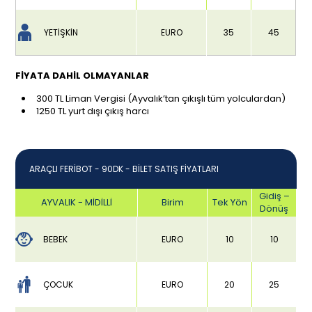
YETİŞKİN
EURO
35
45
FİYATA DAHİL OLMAYANLAR
300 TL Liman Vergisi (Ayvalık’tan çıkışlı tüm yolculardan)
1250 TL yurt dışı çıkış harcı
ARAÇLI FERİBOT - 90DK - BİLET SATIŞ FİYATLARI
Gidiş –
AYVALIK - MİDİLLİ
Birim
Tek Yön
Dönüş
BEBEK
EURO
10
10
ÇOCUK
EURO
20
25