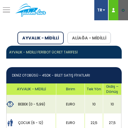
AYVALIK - MİDİLLİ
ALİAĞA - MİDİLLİ
AYVALIK - MİDİLLİ
FERİBOT ÜCRET TARİFESİ
DENİZ OTOBÜSÜ - 45DK - BİLET SATIŞ FİYATLARI
Gidiş –
AYVALIK - MİDİLLİ
Birim
Tek Yön
Dönüş
BEBEK
(0 - 5,99)
EURO
10
10
ÇOCUK
(6 - 12)
EURO
22,5
27,5