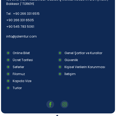
Balıkesir / TÜRKİYE
Tel :
+90 266 331 6515
+90 266 331 6505
+90 545 783 5061
info@jalemtur.com
Online Bilet
Genel Şartlar ve Kurallar
Ücret Tarifesi
Güvenlik
Seferler
Kişisel Verilerin Korunması
Filomuz
İletişim
Kapıda Vize
Turlar