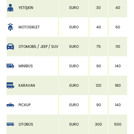
YETİŞKİN
EURO
30
40
MOTOSİKLET
EURO
40
60
OTOMOBİL / JEEP / SUV
EURO
75
110
MİNİBÜS
EURO
90
140
KARAVAN
EURO
120
180
PICKUP
EURO
90
140
OTOBÜS
EURO
300
500