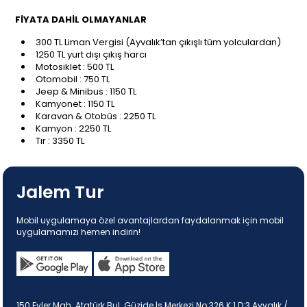
FİYATA DAHİL OLMAYANLAR
300 TL Liman Vergisi (Ayvalık’tan çıkışlı tüm yolculardan)
1250 TL yurt dışı çıkış harcı
Motosiklet : 500 TL
Otomobil : 750 TL
Jeep & Minibus : 1150 TL
Kamyonet : 1150 TL
Karavan & Otobüs : 2250 TL
Kamyon : 2250 TL
Tır : 3350 TL
Jalem Tur
Mobil uygulamaya özel avantajlardan faydalanmak için mobil
uygulamamızı hemen indirin!
150 Evler Mah. Atatürk Bul. Güzide İş Merkezi No:326 K:1 D:3 Ayvalık /