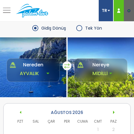
Gidiş Dönüş
Tek Yön
Nereden
Nereye
AĞUSTOS
2026
PZT
SAL
ÇAR
PER
CUMA
CMT
PAZ
1
2