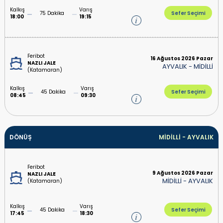
Kalkış
Varış
75 Dakika
Sefer Seçimi
18:00
19:15
Feribot
16 Ağustos 2026 Pazar
NAZLI JALE
AYVALIK
-
MİDİLLİ
(Katamaran)
Kalkış
Varış
45 Dakika
Sefer Seçimi
08:45
09:30
DÖNÜŞ
MİDİLLİ
-
AYVALIK
Feribot
9 Ağustos 2026 Pazar
NAZLI JALE
MİDİLLİ
-
AYVALIK
(Katamaran)
Kalkış
Varış
45 Dakika
Sefer Seçimi
17:45
18:30