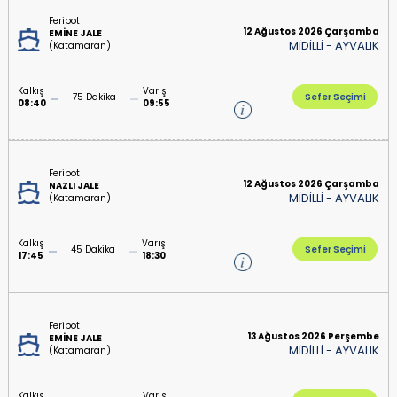
Feribot
12 Ağustos 2026 Çarşamba
EMİNE JALE
MİDİLLİ
-
AYVALIK
(Katamaran)
Kalkış
Varış
75 Dakika
Sefer Seçimi
08:40
09:55
Feribot
12 Ağustos 2026 Çarşamba
NAZLI JALE
MİDİLLİ
-
AYVALIK
(Katamaran)
Kalkış
Varış
45 Dakika
Sefer Seçimi
17:45
18:30
Feribot
13 Ağustos 2026 Perşembe
EMİNE JALE
MİDİLLİ
-
AYVALIK
(Katamaran)
Kalkış
Varış