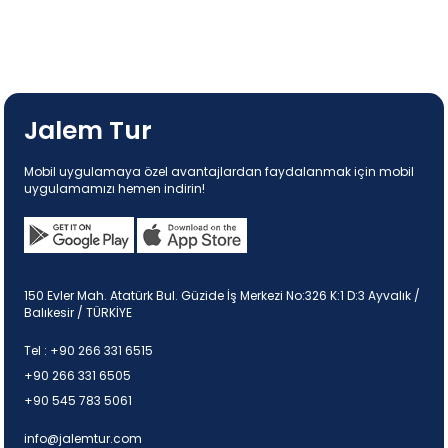
Jalem Tur
Mobil uygulamaya özel avantajlardan faydalanmak için mobil
uygulamamızı hemen indirin!
150 Evler Mah. Atatürk Bul. Güzide İş Merkezi No:326 K:1 D:3 Ayvalık /
Balıkesir / TÜRKİYE
Tel :
+90 266 331 6515
+90 266 331 6505
+90 545 783 5061
info@jalemtur.com