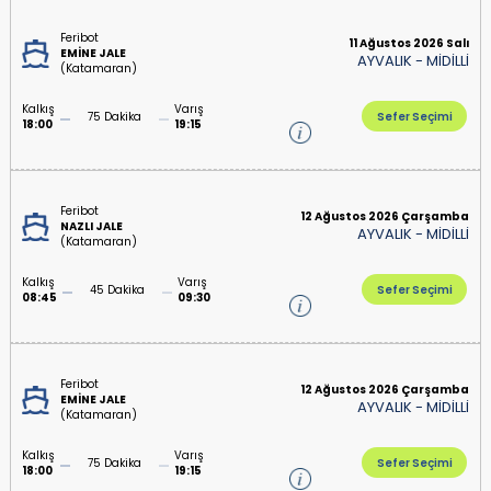
Feribot
11 Ağustos 2026 Salı
EMİNE JALE
AYVALIK
-
MİDİLLİ
(Katamaran)
Kalkış
Varış
75 Dakika
Sefer Seçimi
18:00
19:15
Feribot
12 Ağustos 2026 Çarşamba
NAZLI JALE
AYVALIK
-
MİDİLLİ
(Katamaran)
Kalkış
Varış
45 Dakika
Sefer Seçimi
08:45
09:30
Feribot
12 Ağustos 2026 Çarşamba
EMİNE JALE
AYVALIK
-
MİDİLLİ
(Katamaran)
Kalkış
Varış
75 Dakika
Sefer Seçimi
18:00
19:15