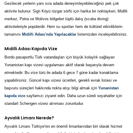
Gezilecek yerlerin yanı sıra adada deneyimleyebileceğiniz pek çok
aktivite bulunur. Sigri Köyü rüzgar sörfü için harika bir noktayken; Midilli
merkez, Petra ve Molivos bölgeleri tüplü dalış (scuba diving)
aktiviteleriyle popülerdir. Hem su sporları hem de kültürel etkinliklerin
tamamını
Midilli Adası'nda Yapılacaklar
listemizden inceleyebilirsiniz.
Midilli Adası Kapıda Vize
Bordo pasaportlu Türk vatandaşları için büyük kolaylık sağlayan
Yunanistan kapı vizesi uygulaması aktif olarak başarıyla devam
etmektedir. Bu vize türü ile adada 6 gece 7 güne kadar konaklama
yapabilirsiniz. Güncel kapı vizesi ücretleri, gerekli evrak listesi ve
başvuru süreçleri hakkında nokta atışı bilgi almak için
Yunanistan
kapıda vize
sayfamızı ziyaret edin. Daha uzun süreli seyahatler için
standart Schengen vizesi alınması zorunludur.
Ayvalık Limanı Nerede?
Ayvalık Limanı Türkiye'nin en önemli limanlarından biri olarak hizmet