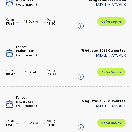
NAZLI JALE
MİDİLLİ
-
AYVALIK
(Katamaran)
Kalkış
Varış
45 Dakika
Sefer Seçimi
17:45
18:30
Feribot
15 Ağustos 2026 Cumartesi
EMİNE JALE
MİDİLLİ
-
AYVALIK
(Katamaran)
Kalkış
Varış
75 Dakika
Sefer Seçimi
08:40
09:55
Feribot
15 Ağustos 2026 Cumartesi
NAZLI JALE
MİDİLLİ
-
AYVALIK
(Katamaran)
Kalkış
Varış
45 Dakika
Sefer Seçimi
17:45
18:30