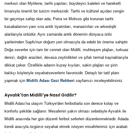
merkezi olan Mytilene, tarihi yapıları, büyüleyici kaleleri ve hareketli
limanıyla önemli bir turizm merkezidir. Tarihi ve kültürel açıdan zengin
bir geçmişe sahip olan ada; Petra ve Molivos gibi korunan tarihi
kasabalarının yanı sıra antik tiyatroları, manastırları ve arkeolojik
alanlarıyla ünlüdür. Aynı zamanda antik dönemin dünyaca ünlü
şairlerinden Sapfo'nun doğum yeri olmasıyla da edebi bir öneme sahiptir.
Doğa severler için tam bir cennet olan Midilli; muhteşem plajları, turkuaz
denizi, dağlık arazileri, devasa zeytinlikleri ve şifalı termal kaynaklarıyla
dikkat çeker. Özellikle adanın kuzey kıyıları, sakin plajları ve şirin
balıkçı köyleriyle seyahatseverlerin favorisidir. Detaylı bir tatil planı
yapmak için
Midilli Adası Gezi Rehberi
sayfamızı inceleyebilirsiniz.
Ayvalık'tan Midilli'ye Nasıl Gidilir?
Midilli Adası'na ulaşım Türkiye'den feribotlarla son derece kolay ve
konforlu şekilde sağlanır. Mesafenin yakın olması sebebiyle Ayvalık ile
Midilli arasında her gün düzenli feribot seferleri düzenlenmektedir. Adada
kendi aracıyla özgürce seyahat etmek isteyen misafirlerimiz için arabalı