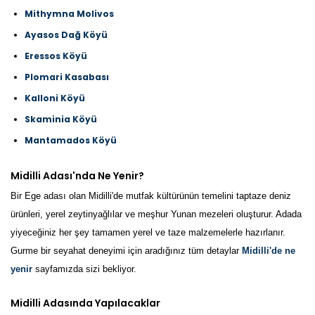
Mithymna Molivos
Ayasos Dağ Köyü
Eressos Köyü
Plomari Kasabası
Kalloni Köyü
Skaminia Köyü
Mantamados Köyü
Midilli Adası'nda Ne Yenir?
Bir Ege adası olan Midilli'de mutfak kültürünün temelini taptaze deniz
ürünleri, yerel zeytinyağlılar ve meşhur Yunan mezeleri oluşturur. Adada
yiyeceğiniz her şey tamamen yerel ve taze malzemelerle hazırlanır.
Gurme bir seyahat deneyimi için aradığınız tüm detaylar
Midilli'de ne
yenir
sayfamızda sizi bekliyor.
Midilli Adasında Yapılacaklar