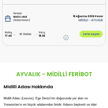
Feribot
16 Ağustos 2026 Pazar
NAZLI JALE
MİDİLLİ
-
AYVALIK
(Katamaran)
Kalkış
Varış
45 Dakika
Sefer Seçimi
17:45
18:30
AYVALIK - MİDİLLİ FERİBOT
Midilli Adası Hakkında
Midilli Adası (Lesvos), Ege Denizi'nin doğusunda yer alan ve
Yunanistan'ın en büyük adalarından biridir. Adanın başkenti ve idari