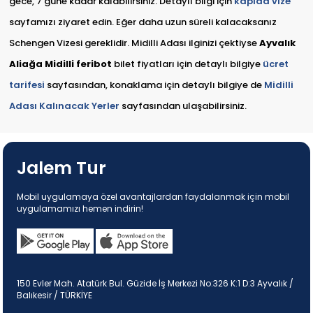
gece, 7 güne kadar kalabilirsiniz. Detaylı bilgi için
kapıda vize
sayfamızı ziyaret edin. Eğer daha uzun süreli kalacaksanız
Schengen Vizesi gereklidir. Midilli Adası ilginizi çektiyse
Ayvalık
Aliağa Midilli feribot
bilet fiyatları için detaylı bilgiye
ücret
tarifesi
sayfasından, konaklama için detaylı bilgiye de
Midilli
Adası Kalınacak Yerler
sayfasından ulaşabilirsiniz.
Jalem Tur
Mobil uygulamaya özel avantajlardan faydalanmak için mobil
uygulamamızı hemen indirin!
150 Evler Mah. Atatürk Bul. Güzide İş Merkezi No:326 K:1 D:3 Ayvalık /
Balıkesir / TÜRKİYE