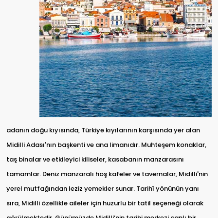
adanın doğu kıyısında, Türkiye kıyılarının karşısında yer alan
Midilli Adası'nın başkenti ve ana limanıdır. Muhteşem konaklar,
taş binalar ve etkileyici kiliseler, kasabanın manzarasını
tamamlar. Deniz manzaralı hoş kafeler ve tavernalar, Midilli'nin
yerel mutfağından leziz yemekler sunar. Tarihî yönünün yanı
sıra, Midilli özellikle aileler için huzurlu bir tatil seçeneği olarak
görülmektedir. Günümüzde Midilli’nin tarihi merkezi canlı bir