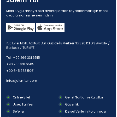
Jalem Tur
Mobil uygulamaya özel avantajlardan faydalanmak için mobil
uygulamamızı hemen indirin!
150 Evler Mah. Atatürk Bul. Güzide İş Merkezi No:326 K:1 D:3 Ayvalık /
Balıkesir / TÜRKİYE
Tel :
+90 266 331 6515
+90 266 331 6505
+90 545 783 5061
info@jalemtur.com
Online Bilet
Genel Şartlar ve Kurallar
Ücret Tarifesi
Güvenlik
Seferler
Kişisel Verilerin Korunması