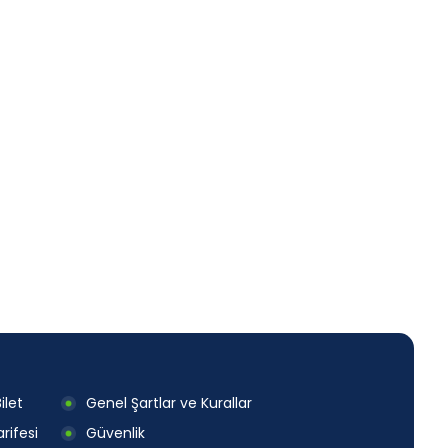
ilet
Genel Şartlar ve Kurallar
rifesi
Güvenlik