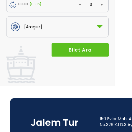
BEBEK
(0 - 6)
-
+
Jalem Tur
150 Evler Mah. A
No:326 K:1 D:3 Ay