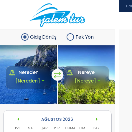
Ha
Gidiş Dönüş
Tek Yön
Nereden
Nereye
AĞUSTOS
2026
PZT
SAL
ÇAR
PER
CUMA
CMT
PAZ