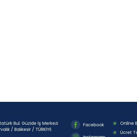
tatürk Bul. Güzide İş Merkezi
Online B
Facebook
valık / Balıkesir / TÜRKİYE
Ücret Ta