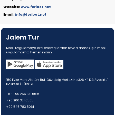
Website:
www.feribot.net
Email:
info@feribot.net
Jalem Tur
Mobil uygulamaya özel avantajlardan faydalanmak için mobil
uygulamamızı hemen indirin!
150 Evler Mah. Atatürk Bul. Güzide İş Merkezi No:326 K:1 D:3 Ayvalık /
Balıkesir / TÜRKİYE
Tel :
+90 266 331 6515
+90 266 331 6505
+90 545 783 5061