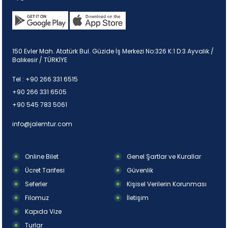
150 Evler Mah. Atatürk Bul. Güzide İş Merkezi No:326 K:1 D:3 Ayvalık /
Balıkesir / TÜRKİYE
Tel :
+90 266 331 6515
+90 266 331 6505
+90 545 783 5061
info@jalemtur.com
Online Bilet
Genel Şartlar ve Kurallar
Ücret Tarifesi
Güvenlik
Seferler
Kişisel Verilerin Korunması
Filomuz
İletişim
Kapıda Vize
Turlar