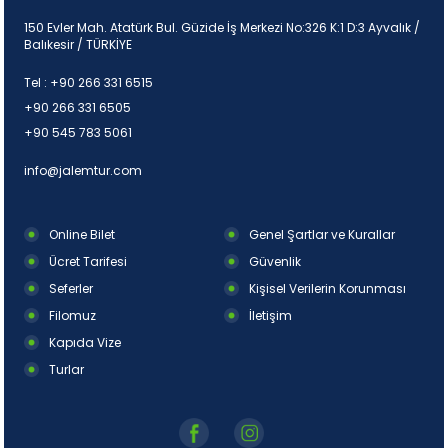
150 Evler Mah. Atatürk Bul. Güzide İş Merkezi No:326 K:1 D:3 Ayvalık /
Balıkesir / TÜRKİYE
Tel :
+90 266 331 6515
+90 266 331 6505
+90 545 783 5061
info@jalemtur.com
Online Bilet
Genel Şartlar ve Kurallar
Ücret Tarifesi
Güvenlik
Seferler
Kişisel Verilerin Korunması
Filomuz
İletişim
Kapıda Vize
Turlar