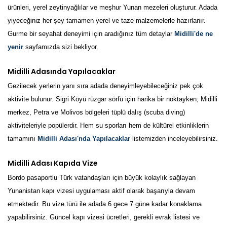
ürünleri, yerel zeytinyağlılar ve meşhur Yunan mezeleri oluşturur. Adada
yiyeceğiniz her şey tamamen yerel ve taze malzemelerle hazırlanır.
Gurme bir seyahat deneyimi için aradığınız tüm detaylar
Midilli'de ne
yenir
sayfamızda sizi bekliyor.
Midilli Adasında Yapılacaklar
Gezilecek yerlerin yanı sıra adada deneyimleyebileceğiniz pek çok
aktivite bulunur. Sigri Köyü rüzgar sörfü için harika bir noktayken; Midilli
merkez, Petra ve Molivos bölgeleri tüplü dalış (scuba diving)
aktiviteleriyle popülerdir. Hem su sporları hem de kültürel etkinliklerin
tamamını
Midilli Adası'nda Yapılacaklar
listemizden inceleyebilirsiniz.
Midilli Adası Kapıda Vize
Bordo pasaportlu Türk vatandaşları için büyük kolaylık sağlayan
Yunanistan kapı vizesi uygulaması aktif olarak başarıyla devam
etmektedir. Bu vize türü ile adada 6 gece 7 güne kadar konaklama
yapabilirsiniz. Güncel kapı vizesi ücretleri, gerekli evrak listesi ve