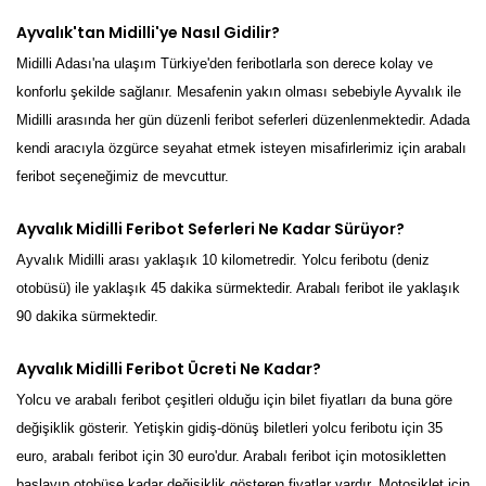
Ayvalık'tan Midilli'ye Nasıl Gidilir?
Midilli Adası'na ulaşım Türkiye'den feribotlarla son derece kolay ve
konforlu şekilde sağlanır. Mesafenin yakın olması sebebiyle Ayvalık ile
Midilli arasında her gün düzenli feribot seferleri düzenlenmektedir. Adada
kendi aracıyla özgürce seyahat etmek isteyen misafirlerimiz için arabalı
feribot seçeneğimiz de mevcuttur.
Ayvalık Midilli Feribot Seferleri Ne Kadar Sürüyor?
Ayvalık Midilli arası yaklaşık 10 kilometredir. Yolcu feribotu (deniz
otobüsü) ile yaklaşık 45 dakika sürmektedir. Arabalı feribot ile yaklaşık
90 dakika sürmektedir.
Ayvalık Midilli Feribot Ücreti Ne Kadar?
Yolcu ve arabalı feribot çeşitleri olduğu için bilet fiyatları da buna göre
değişiklik gösterir. Yetişkin gidiş-dönüş biletleri yolcu feribotu için 35
euro, arabalı feribot için 30 euro'dur. Arabalı feribot için motosikletten
başlayıp otobüse kadar değişiklik gösteren fiyatlar vardır. Motosiklet için