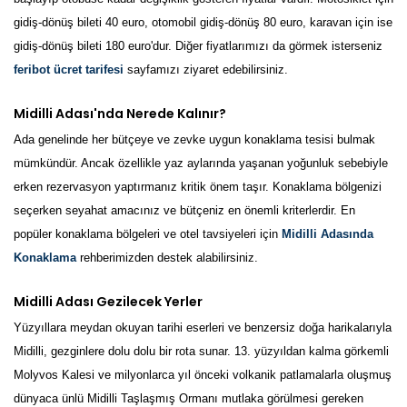
gidiş-dönüş bileti 40 euro, otomobil gidiş-dönüş 80 euro, karavan için ise
gidiş-dönüş bileti 180 euro'dur. Diğer fiyatlarımızı da görmek isterseniz
feribot ücret tarifesi
sayfamızı ziyaret edebilirsiniz.
Midilli Adası'nda Nerede Kalınır?
Ada genelinde her bütçeye ve zevke uygun konaklama tesisi bulmak
mümkündür. Ancak özellikle yaz aylarında yaşanan yoğunluk sebebiyle
erken rezervasyon yaptırmanız kritik önem taşır. Konaklama bölgenizi
seçerken seyahat amacınız ve bütçeniz en önemli kriterlerdir. En
popüler konaklama bölgeleri ve otel tavsiyeleri için
Midilli Adasında
Konaklama
rehberimizden destek alabilirsiniz.
Midilli Adası Gezilecek Yerler
Yüzyıllara meydan okuyan tarihi eserleri ve benzersiz doğa harikalarıyla
Midilli, gezginlere dolu dolu bir rota sunar. 13. yüzyıldan kalma görkemli
Molyvos Kalesi ve milyonlarca yıl önceki volkanik patlamalarla oluşmuş
dünyaca ünlü Midilli Taşlaşmış Ormanı mutlaka görülmesi gereken