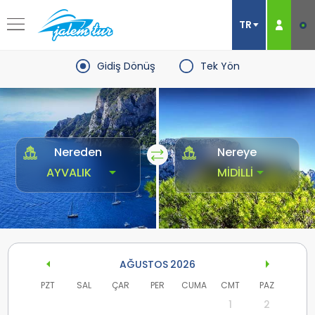
Gidiş Dönüş
Tek Yön
Nereden
Nereye
AĞUSTOS
2026
PZT
SAL
ÇAR
PER
CUMA
CMT
PAZ
1
2