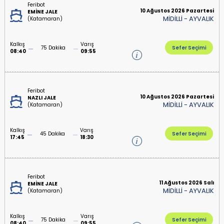
Feribot
10 Ağustos 2026 Pazartesi
EMİNE JALE
MİDİLLİ
-
AYVALIK
(Katamaran)
Kalkış
Varış
75 Dakika
Sefer Seçimi
08:40
09:55
Feribot
10 Ağustos 2026 Pazartesi
NAZLI JALE
MİDİLLİ
-
AYVALIK
(Katamaran)
Kalkış
Varış
45 Dakika
Sefer Seçimi
17:45
18:30
Feribot
11 Ağustos 2026 Salı
EMİNE JALE
MİDİLLİ
-
AYVALIK
(Katamaran)
Kalkış
Varış
75 Dakika
Sefer Seçimi
08:40
09:55