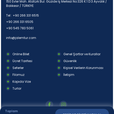
150 Evler Mah. Atatürk Bul. Güzide İş Merkezi No:326 K:1 D:3 Ayvalık /
Balıkesir / TÜRKİYE
Tel :
+90 266 331 6515
+90 266 331 6505
+90 545 783 5061
info@jalemtur.com
Online Bilet
Genel Şartlar ve Kurallar
Ücret Tarifesi
Güvenlik
Seferler
Kişisel Verilerin Korunması
Filomuz
İletişim
Kapıda Vize
Turlar
Toplam