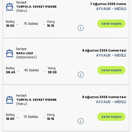
Feribot
7 Ağustos 2026 Cuma
TURYOL K. SEVKET IYIDERE
AYVALIK
-
MİDİLLİ
(Yolcu)
Kalkış
Varış
75 Dakika
Sefer Seçimi
18:00
19:15
Feribot
8 Ağustos 2026 Cumartesi
NAZLI JALE
AYVALIK
-
MİDİLLİ
(Katamaran)
Kalkış
Varış
45 Dakika
Sefer Seçimi
08:45
09:30
Feribot
8 Ağustos 2026 Cumartesi
TURYOL K. SEVKET IYIDERE
AYVALIK
-
MİDİLLİ
(Yolcu)
Kalkış
Varış
75 Dakika
Sefer Seçimi
18:00
19:15