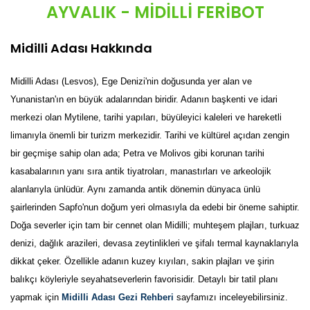
AYVALIK - MİDİLLİ FERİBOT
Midilli Adası Hakkında
Midilli Adası (Lesvos), Ege Denizi'nin doğusunda yer alan ve
Yunanistan'ın en büyük adalarından biridir. Adanın başkenti ve idari
merkezi olan Mytilene, tarihi yapıları, büyüleyici kaleleri ve hareketli
limanıyla önemli bir turizm merkezidir. Tarihi ve kültürel açıdan zengin
bir geçmişe sahip olan ada; Petra ve Molivos gibi korunan tarihi
kasabalarının yanı sıra antik tiyatroları, manastırları ve arkeolojik
alanlarıyla ünlüdür. Aynı zamanda antik dönemin dünyaca ünlü
şairlerinden Sapfo'nun doğum yeri olmasıyla da edebi bir öneme sahiptir.
Doğa severler için tam bir cennet olan Midilli; muhteşem plajları, turkuaz
denizi, dağlık arazileri, devasa zeytinlikleri ve şifalı termal kaynaklarıyla
dikkat çeker. Özellikle adanın kuzey kıyıları, sakin plajları ve şirin
balıkçı köyleriyle seyahatseverlerin favorisidir. Detaylı bir tatil planı
yapmak için
Midilli Adası Gezi Rehberi
sayfamızı inceleyebilirsiniz.