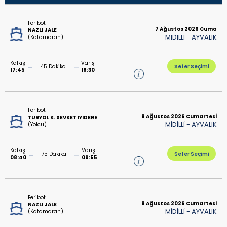
Feribot
7 Ağustos 2026 Cuma
NAZLI JALE
MİDİLLİ
-
AYVALIK
(Katamaran)
Kalkış
Varış
45 Dakika
Sefer Seçimi
17:45
18:30
Feribot
8 Ağustos 2026 Cumartesi
TURYOL K. SEVKET IYIDERE
MİDİLLİ
-
AYVALIK
(Yolcu)
Kalkış
Varış
75 Dakika
Sefer Seçimi
08:40
09:55
Feribot
8 Ağustos 2026 Cumartesi
NAZLI JALE
MİDİLLİ
-
AYVALIK
(Katamaran)