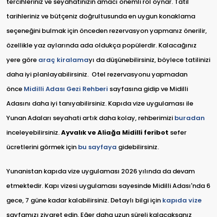
tercihleriniz ve seyahatinizin amacı önemli rol oynar. Tatil
tarihleriniz ve bütçeniz doğrultusunda en uygun konaklama
seçeneğini bulmak için önceden rezervasyon yapmanız önerilir,
özellikle yaz aylarında ada oldukça popülerdir. Kalacağınız
yere göre
araç kiralama
yı da düşünebilirsiniz, böylece tatilinizi
daha iyi planlayabilirsiniz. Otel rezervasyonu yapmadan
önce
Midilli Adası Gezi Rehberi
sayfasına gidip ve Midilli
Adasını daha iyi tanıyabilirsiniz. Kapıda vize uygulaması ile
Yunan Adaları seyahati artık daha kolay, rehberimizi
buradan
inceleyebilirsiniz.
Ayvalık ve Aliağa Midilli feribot
sefer
ücretlerini görmek için
bu sayfaya
gidebilirsiniz.
Yunanistan kapıda vize uygulaması 2026 yılında da devam
etmektedir. Kapı vizesi uygulaması sayesinde Midilli Adası'nda 6
gece, 7 güne kadar kalabilirsiniz. Detaylı bilgi için
kapıda vize
sayfamızı ziyaret edin. Eğer daha uzun süreli kalacaksanız