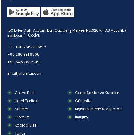
150 Evler Mah. Atatürk Bul. Güzide İş Merkezi No:326 K:1 D:3 Ayvalık /
Balıkesir / TÜRKİYE
Tel :
+90 266 331 6515
+90 266 331 6505
+90 545 783 5061
info@jalemtur.com
Online Bilet
Genel Şartlar ve Kurallar
Ücret Tarifesi
Güvenlik
Seferler
Kişisel Verilerin Korunması
Filomuz
İletişim
Kapıda Vize
Turlar