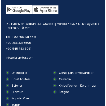
150 Evler Mah. Atatürk Bul. Güzide İş Merkezi No:326 K:1 D:3 Ayvalık /
Balıkesir / TÜRKİYE
Tel :
+90 266 331 6515
+90 266 331 6505
+90 545 783 5061
info@jalemtur.com
Online Bilet
Genel Şartlar ve Kurallar
Ücret Tarifesi
Güvenlik
Seferler
Kişisel Verilerin Korunması
Filomuz
İletişim
Kapıda Vize
Turlar