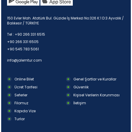
150 Evler Mah. Atatürk Bul. Güzide İş Merkezi No:326 K:1 D:3 Ayvalık /
Balıkesir / TÜRKİYE
Tel :
+90 266 331 6515
+90 266 331 6505
+90 545 783 5061
info@jalemtur.com
Online Bilet
Genel Şartlar ve Kurallar
Ücret Tarifesi
Güvenlik
Seferler
Kişisel Verilerin Korunması
Filomuz
İletişim
Kapıda Vize
Turlar