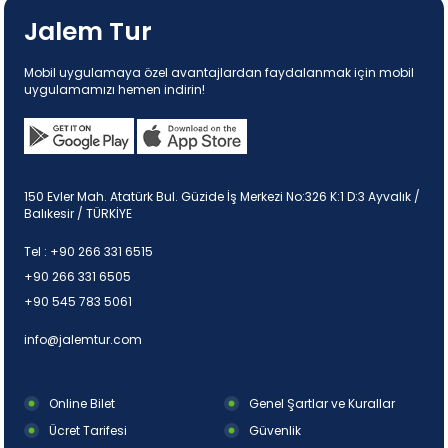
Jalem Tur
Mobil uygulamaya özel avantajlardan faydalanmak için mobil
uygulamamızı hemen indirin!
150 Evler Mah. Atatürk Bul. Güzide İş Merkezi No:326 K:1 D:3 Ayvalık /
Balıkesir / TÜRKİYE
Tel :
+90 266 331 6515
+90 266 331 6505
+90 545 783 5061
info@jalemtur.com
Online Bilet
Genel Şartlar ve Kurallar
Ücret Tarifesi
Güvenlik