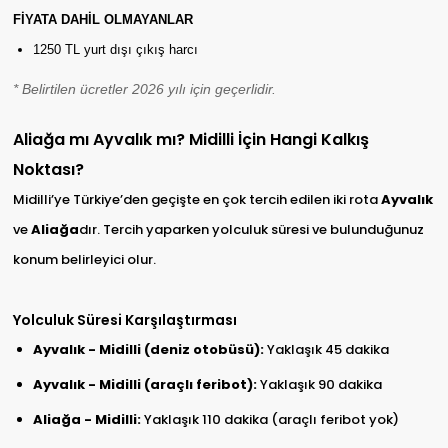
FİYATA DAHİL OLMAYANLAR
1250 TL yurt dışı çıkış harcı
* Belirtilen ücretler 2026 yılı için geçerlidir.
Aliağa mı Ayvalık mı? Midilli İçin Hangi Kalkış
Noktası?
Midilli’ye Türkiye’den geçişte en çok tercih edilen iki rota
Ayvalık
ve
Aliağa
dır. Tercih yaparken yolculuk süresi ve bulunduğunuz
konum belirleyici olur.
Yolculuk Süresi Karşılaştırması
Ayvalık - Midilli (deniz otobüsü):
Yaklaşık 45 dakika
Ayvalık - Midilli (araçlı feribot):
Yaklaşık 90 dakika
Aliağa - Midilli:
Yaklaşık 110 dakika (araçlı feribot yok)