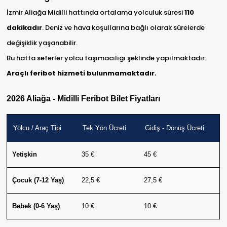
İzmir Aliağa Midilli hattında ortalama yolculuk süresi
110
dakikadır
. Deniz ve hava koşullarına bağlı olarak sürelerde
değişiklik yaşanabilir.
Bu hatta seferler yolcu taşımacılığı şeklinde yapılmaktadır.
Araçlı feribot hizmeti bulunmamaktadır.
2026 Aliağa - Midilli Feribot Bilet Fiyatları
Yolcu / Araç Tipi
Tek Yön Ücreti
Gidiş - Dönüş Ücreti
Yetişkin
35 €
45 €
Çocuk (7-12 Yaş)
22,5 €
27,5 €
Bebek (0-6 Yaş)
10 €
10 €