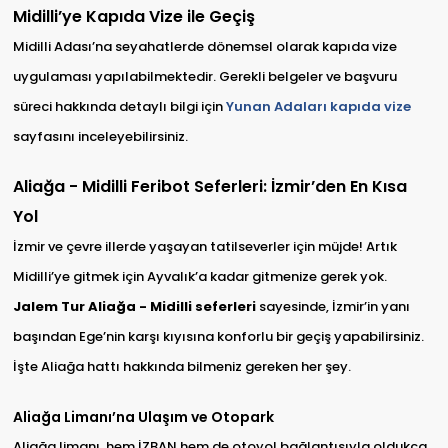
Midilli’ye Kapıda Vize ile Geçiş
Midilli Adası’na seyahatlerde dönemsel olarak kapıda vize
uygulaması yapılabilmektedir. Gerekli belgeler ve başvuru
süreci hakkında detaylı bilgi için
Yunan Adaları kapıda vize
sayfasını inceleyebilirsiniz.
Aliağa - Midilli Feribot Seferleri: İzmir’den En Kısa
Yol
İzmir ve çevre illerde yaşayan tatilseverler için müjde! Artık
Midilli’ye gitmek için Ayvalık’a kadar gitmenize gerek yok.
Jalem Tur Aliağa - Midilli seferleri
sayesinde, İzmir’in yanı
başından Ege’nin karşı kıyısına konforlu bir geçiş yapabilirsiniz.
İşte Aliağa hattı hakkında bilmeniz gereken her şey.
Aliağa Limanı’na Ulaşım ve Otopark
Aliağa limanı, hem İZBAN hem de otoyol bağlantısıyla oldukça