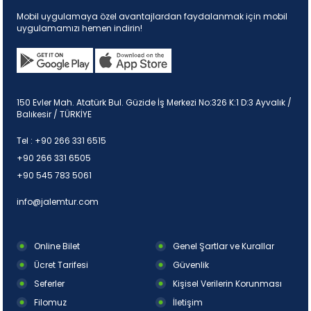
Mobil uygulamaya özel avantajlardan faydalanmak için mobil
uygulamamızı hemen indirin!
150 Evler Mah. Atatürk Bul. Güzide İş Merkezi No:326 K:1 D:3 Ayvalık /
Balıkesir / TÜRKİYE
Tel :
+90 266 331 6515
+90 266 331 6505
+90 545 783 5061
info@jalemtur.com
Online Bilet
Genel Şartlar ve Kurallar
Ücret Tarifesi
Güvenlik
Seferler
Kişisel Verilerin Korunması
Filomuz
İletişim