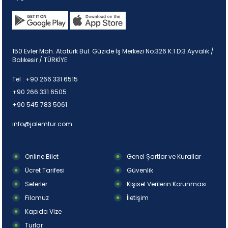
150 Evler Mah. Atatürk Bul. Güzide İş Merkezi No:326 K:1 D:3 Ayvalık /
Balıkesir / TÜRKİYE
Tel :
+90 266 331 6515
+90 266 331 6505
+90 545 783 5061
info@jalemtur.com
Online Bilet
Genel Şartlar ve Kurallar
Ücret Tarifesi
Güvenlik
Seferler
Kişisel Verilerin Korunması
Filomuz
İletişim
Kapıda Vize
Turlar