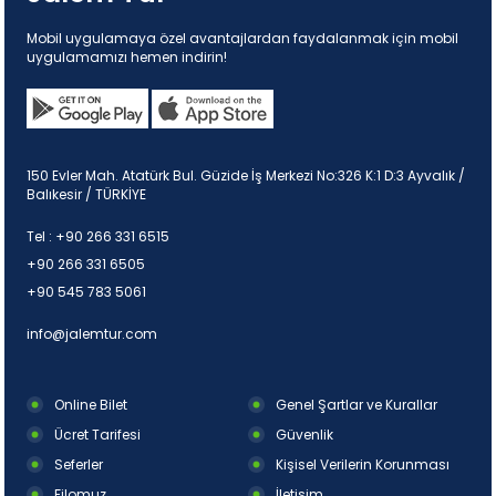
Mobil uygulamaya özel avantajlardan faydalanmak için mobil
uygulamamızı hemen indirin!
150 Evler Mah. Atatürk Bul. Güzide İş Merkezi No:326 K:1 D:3 Ayvalık /
Balıkesir / TÜRKİYE
Tel :
+90 266 331 6515
+90 266 331 6505
+90 545 783 5061
info@jalemtur.com
Online Bilet
Genel Şartlar ve Kurallar
Ücret Tarifesi
Güvenlik
Seferler
Kişisel Verilerin Korunması
Filomuz
İletişim