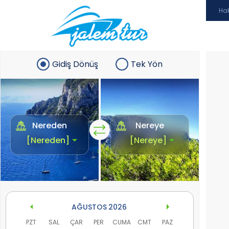
Ha
Gidiş Dönüş
Tek Yön
Nereden
Nereye
AĞUSTOS
2026
PZT
SAL
ÇAR
PER
CUMA
CMT
PAZ