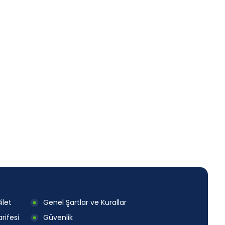
ilet
Genel Şartlar ve Kurallar
rifesi
Güvenlik