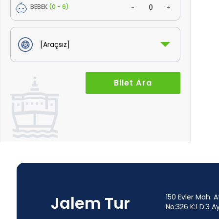
BEBEK
(0 - 6)
-
+
Jalem Tur
150 Evler Mah. A
No:326 K:1 D:3 Ay