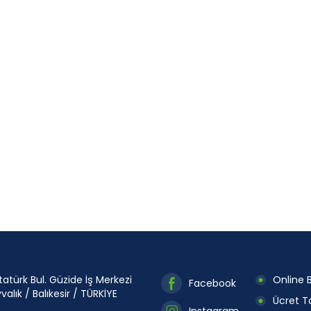
tatürk Bul. Güzide İş Merkezi
Online B
Facebook
valık / Balıkesir / TÜRKİYE
Ücret Ta