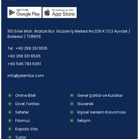
150 Evler Mah. Atatürk Bul. Güzide İş Merkezi No:326 K:1 D:3 Ayvalık /
Balıkesir / TÜRKİYE
Tel :
+90 266 331 6515
+90 266 331 6505
+90 545 783 5061
info@jalemtur.com
Online Bilet
Genel Şartlar ve Kurallar
Ücret Tarifesi
Güvenlik
Seferler
Kişisel Verilerin Korunması
Filomuz
İletişim
Kapıda Vize
Turlar