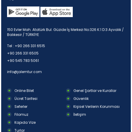
150 Evler Mah. Atatürk Bul. Güzide İş Merkezi No:326 K:1 D:3 Ayvalık /
Balıkesir / TÜRKİYE
Tel :
+90 266 331 6515
+90 266 331 6505
+90 545 783 5061
info@jalemtur.com
Online Bilet
Genel Şartlar ve Kurallar
Ücret Tarifesi
Güvenlik
Seferler
Kişisel Verilerin Korunması
Filomuz
İletişim
Kapıda Vize
Turlar