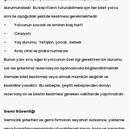
durumundadır. Bu kayıtların tutulabilmesi için her bilet yolcu
ismi ile aşağıdaki şekilde kesilmesi gerekmektedir:
– Yolcunun soyadı ve isminin baş harfi
– Cinsiyeti
– Yaş durumu : Yetişkin, çocuk , bebek
– Araç cinsi ve plaka numarası
Bunun yanı sıra, eğer ki yolcunun özel ilgi gerektiren bir durumu
var ise şirketimiz rezervasyon aşamasında bilgilendirilmelidir.
Gemide bilet kestirmek veya almak mümkün değildir ve
kesinlikle yasaktır. Bu sebeple, çeşitli sebeplerden dolayı
rezervasyon ve biletin kesilmesi gereken vakitlerde yapılmalıdır.
Gemi Güvenliği
Gemicilik şirketleri ve gemi firmaları seyahat süresince, yükleme
veya boşaltma esnasında oluşabilecek kayıp, kaza ve zarardan