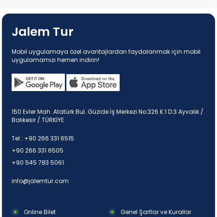
Jalem Tur
Mobil uygulamaya özel avantajlardan faydalanmak için mobil
uygulamamızı hemen indirin!
150 Evler Mah. Atatürk Bul. Güzide İş Merkezi No:326 K:1 D:3 Ayvalık /
Balıkesir / TÜRKİYE
Tel :
+90 266 331 6515
+90 266 331 6505
+90 545 783 5061
info@jalemtur.com
Online Bilet
Genel Şartlar ve Kurallar