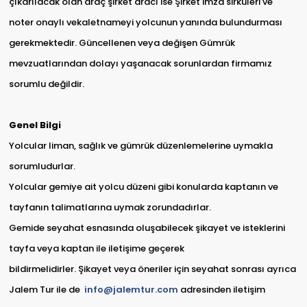
çıkarılacak olan araç şirket aracı ise Şirket imza sirküleri ve
noter onaylı vekaletnameyi yolcunun yanında bulundurması
gerekmektedir. Güncellenen veya değişen Gümrük
mevzuatlarından dolayı yaşanacak sorunlardan firmamız
sorumlu değildir.
Genel Bilgi
Yolcular liman, sağlık ve gümrük düzenlemelerine uymakla
sorumludurlar.
Yolcular gemiye ait yolcu düzeni gibi konularda kaptanın ve
tayfanın talimatlarına uymak zorundadırlar.
Gemide seyahat esnasında oluşabilecek şikayet ve isteklerini
tayfa veya kaptan ile iletişime geçerek
bildirmelidirler. Şikayet veya öneriler için seyahat sonrası ayrıca
Jalem Tur ile de
info@jalemtur.com
adresinden iletişim