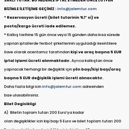
SAKLI TUTAR. BU NEDENLE İPTAL ETMEDEN ÖNCE LÜTFEN
BİZİMLE İLETİŞİME GEÇİNİZ :
info@jalemtur.com
*
Rezervasyon ücreti (bilet tutarinin %7’ si) ve
posta/kargo ücreti iade edilemez.
*
Kalkış tarihine 15 gün önce veya 15 günden daha kısa sürede
yapılan iptallerde feribot şirketlerinin uyguladığı kesintilere
ilave olarak acentamız tarafından
kişi ve araç başına 5 EUR
iptal işlemi ücreti alınmaktadır.
Ayrıca kalkıştan önce
yapılacak herhangi bir değişiklik için
yön başı/kişi başı/araç
başına 5 EUR değişiklik işlemi ücreti alınacaktır.
Daha fazla bilgi icin
info@jalemtur.com
adresinden
bize ulasabilirsiniz.
Bilet Degisikligi
A) Biletin toplam tutarı 200 Euro’ya kadar
olan degişiklikler icin kişi başı 5 Euro ve bilet toplam tutarı 200