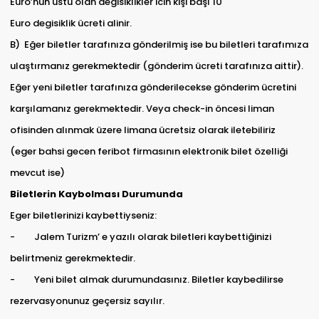
Euro’nun üstü olan degisiklikler icin kişi başı 10
Euro degisiklik ücreti alinir.
B) Eğer biletler tarafınıza gönderilmiş ise bu biletleri tarafımıza
ulaştırmanız gerekmektedir (gönderim ücreti tarafınıza aittir).
Eğer yeni biletler tarafınıza gönderilecekse gönderim ücretini
karşılamanız gerekmektedir. Veya check-in öncesi liman
ofisinden alınmak üzere limana ücretsiz olarak iletebiliriz
(eger bahsi gecen feribot firmasının elektronik bilet özelliği
mevcut ise)
Biletlerin Kaybolması Durumunda
Eger biletlerinizi kaybettiyseniz:
- Jalem Turizm’ e yazılı olarak biletleri kaybettiğinizi
belirtmeniz gerekmektedir.
- Yeni bilet almak durumundasınız. Biletler kaybedilirse
rezervasyonunuz geçersiz sayılır.