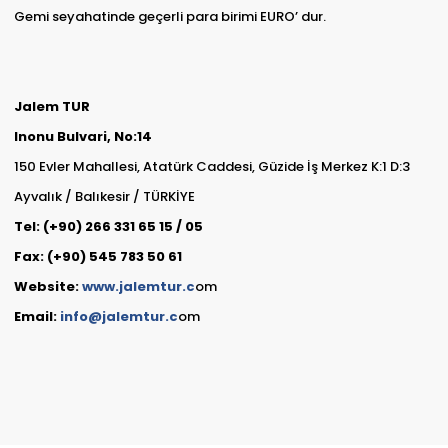
Gemi seyahatinde geçerli para birimi EURO’ dur.
Jalem TUR
Inonu Bulvari, No:14
150 Evler Mahallesi, Atatürk Caddesi, Güzide İş Merkez K:1 D:3
Ayvalık / Balıkesir / TÜRKİYE
Tel: (+90) 266 331 65 15 / 05
Fax: (+90) 545 783 50 61
Website:
www.jalemtur.c
om
Email:
info@
jalemtur.c
om