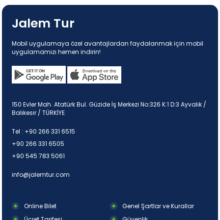
Jalem Tur
Mobil uygulamaya özel avantajlardan faydalanmak için mobil
uygulamamızı hemen indirin!
150 Evler Mah. Atatürk Bul. Güzide İş Merkezi No:326 K:1 D:3 Ayvalık /
Balıkesir / TÜRKİYE
Tel :
+90 266 331 6515
+90 266 331 6505
+90 545 783 5061
info@jalemtur.com
Online Bilet
Genel Şartlar ve Kurallar
Ücret Tarifesi
Güvenlik