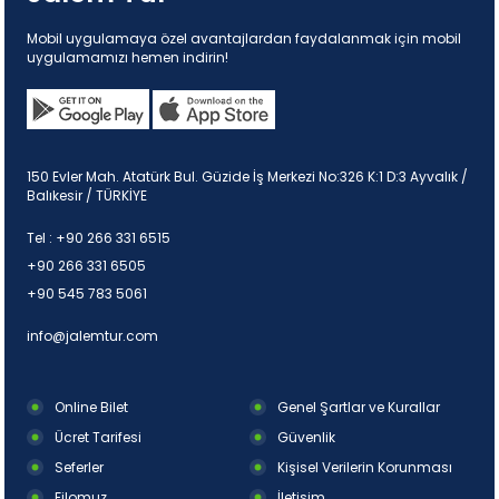
Mobil uygulamaya özel avantajlardan faydalanmak için mobil
uygulamamızı hemen indirin!
150 Evler Mah. Atatürk Bul. Güzide İş Merkezi No:326 K:1 D:3 Ayvalık /
Balıkesir / TÜRKİYE
Tel :
+90 266 331 6515
+90 266 331 6505
+90 545 783 5061
info@jalemtur.com
Online Bilet
Genel Şartlar ve Kurallar
Ücret Tarifesi
Güvenlik
Seferler
Kişisel Verilerin Korunması
Filomuz
İletişim