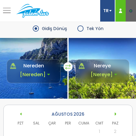
Gidiş Dönüş
Tek Yön
Nereden
Nereye
AĞUSTOS
2026
PZT
SAL
ÇAR
PER
CUMA
CMT
PAZ
1
2