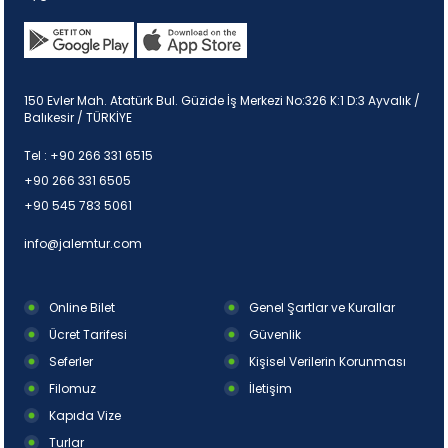
150 Evler Mah. Atatürk Bul. Güzide İş Merkezi No:326 K:1 D:3 Ayvalık /
Balıkesir / TÜRKİYE
Tel :
+90 266 331 6515
+90 266 331 6505
+90 545 783 5061
info@jalemtur.com
Online Bilet
Genel Şartlar ve Kurallar
Ücret Tarifesi
Güvenlik
Seferler
Kişisel Verilerin Korunması
Filomuz
İletişim
Kapıda Vize
Turlar